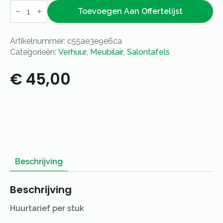
Salontafel
steigerhout
Toevoegen Aan Offertelijst
240x80cm
aantal
Artikelnummer:
c55ae3e9e6ca
Categorieën:
Verhuur
,
Meubilair
,
Salontafels
€
45,00
Beschrijving
Beschrijving
Huurtarief per stuk