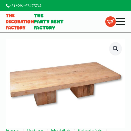
+31 (0)6-53475712
Home
Verhuur
Meubilair
Salontafels