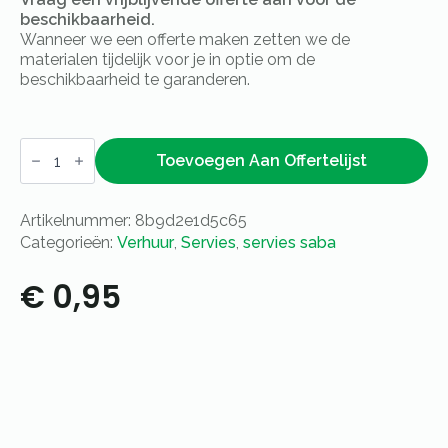
beschikbaarheid.
Wanneer we een offerte maken zetten we de
materialen tijdelijk voor je in optie om de
beschikbaarheid te garanderen.
Schuine
kom
Toevoegen Aan Offertelijst
Saba
-
Ø
Artikelnummer:
8b9d2e1d5c65
12cm
-
Categorieën:
Verhuur
,
Servies
,
servies saba
200ml
aantal
€
0,95