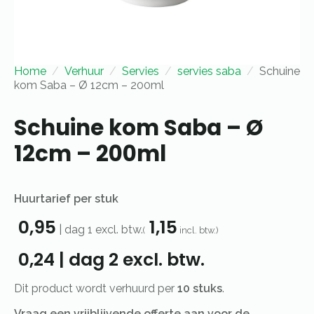
Home
Verhuur
Servies
servies saba
Schuine
kom Saba – Ø 12cm – 200ml
Schuine kom Saba – Ø
12cm – 200ml
Huurtarief per stuk
0,95
1,15
|
dag 1
excl. btw.
(
incl. btw.)
0,24
|
dag 2
excl. btw.
Dit product wordt verhuurd per
10 stuks
.
Vraag een vrijblijvende offerte aan voor de