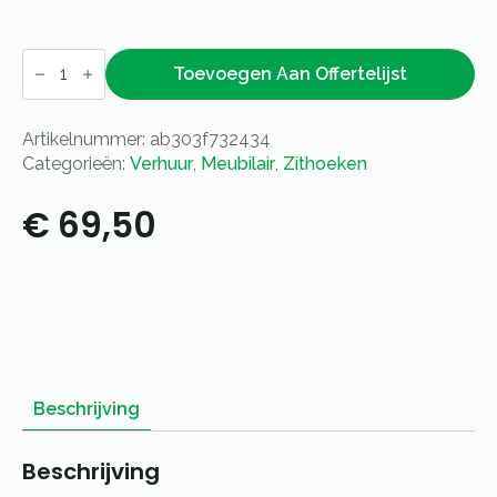
Set
steigerhout
Toevoegen Aan Offertelijst
mixed
basic
aantal
Artikelnummer:
ab303f732434
Categorieën:
Verhuur
,
Meubilair
,
Zithoeken
€
69,50
Beschrijving
Beschrijving