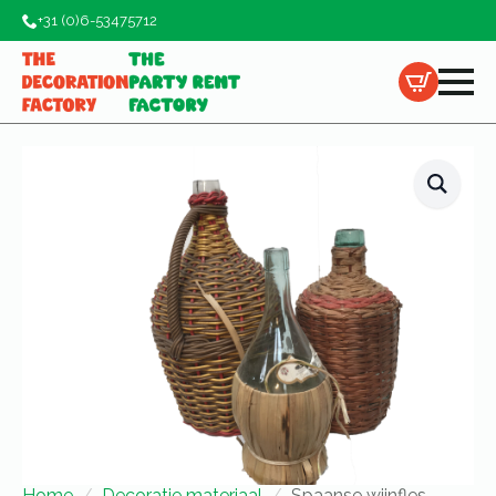
+31 (0)6-53475712
Home
Decoratie materiaal
Spaanse wijnfles