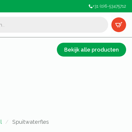
+31 (0)6-53475712
Bekijk alle producten
l
Spuitwaterfles