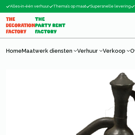
Alles‑in‑één verhuur
Thema’s op maat
Supersnelle levering
Home
Maatwerk diensten
Verhuur
Verkoop
O