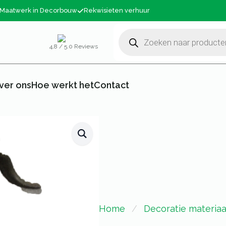
Maatwerk in Decorbouw
Rekwisieten verhuur
Producten
zoeken
4,8 / 5.0 Reviews
ver ons
Hoe werkt het
Contact
Home
Decoratie materiaa