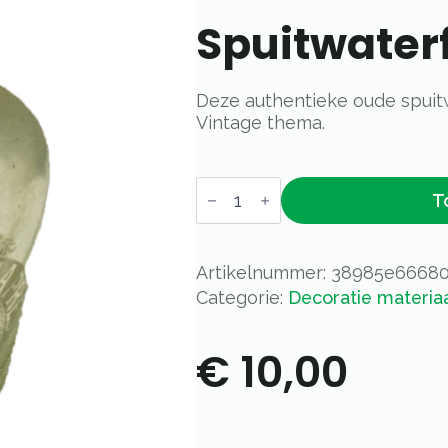
Spuitwater
Deze authentieke oude spuitw
Vintage thema.
Spuitwaterfles
T
aantal
Artikelnummer:
38985e6668
Categorie:
Decoratie materia
€
10,00