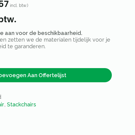
57
incl. btw.)
btw.
rte aan voor de beschikbaarheid.
 zetten we de materialen tijdelijk voor je
id te garanderen.
oevoegen Aan Offertelijst
d
ir
,
Stackchairs