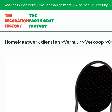
Alles‑in‑één verhuur
Thema’s op maat
Supersnelle levering
Home
Maatwerk diensten
Verhuur
Verkoop
O