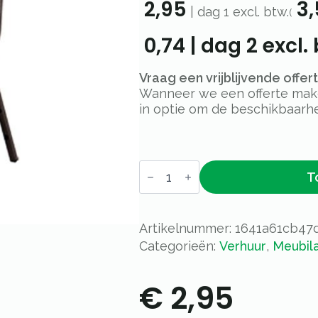
2,95
3,
|
dag 1
excl. btw.
(
0,74
|
dag 2
excl. 
Vraag een vrijblijvende offe
Wanneer we een offerte maken
in optie om de beschikbaarhe
Stackchair
T
zwart
aantal
Artikelnummer:
1641a61cb47
Categorieën:
Verhuur
,
Meubila
€
2,95