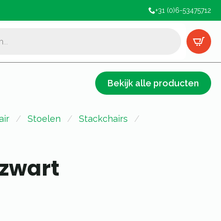
+31 (0)6-53475712
Bekijk alle producten
air
Stoelen
Stackchairs
 zwart