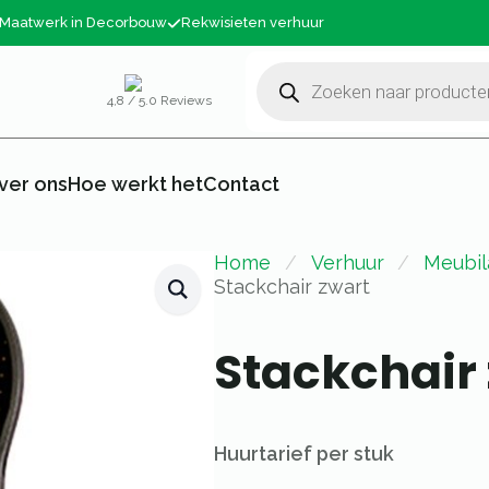
Maatwerk in Decorbouw
Rekwisieten verhuur
Producten
zoeken
4,8 / 5.0 Reviews
ver ons
Hoe werkt het
Contact
Home
Verhuur
Meubil
Stackchair zwart
Stackchair
Huurtarief per stuk