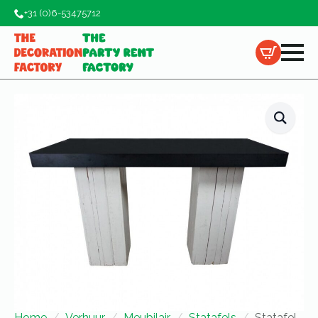
+31 (0)6-53475712
Home
Verhuur
Meubilair
Statafels
Statafel