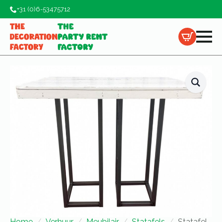
+31 (0)6-53475712
Home
Verhuur
Meubilair
Statafels
Statafel