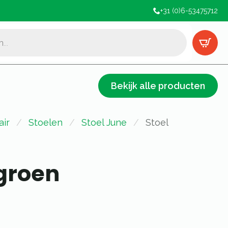
+31 (0)6-53475712
Bekijk alle producten
air
Stoelen
Stoel June
Stoel
 groen