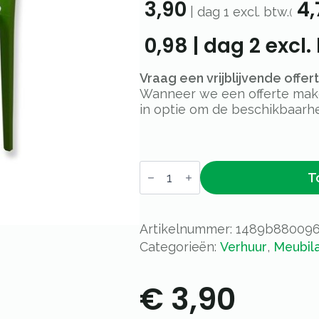
3,90
4,
|
dag 1
excl. btw.
(
0,98
|
dag 2
excl.
Vraag een vrijblijvende offe
Wanneer we een offerte maken
in optie om de beschikbaarhe
Stoel
T
June
groen
aantal
Artikelnummer:
1489b88009
Categorieën:
Verhuur
,
Meubila
€
3,90