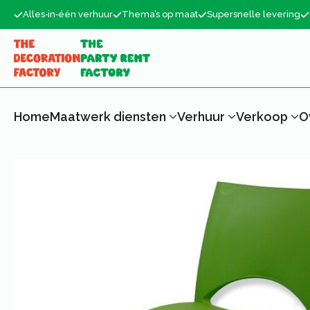
Alles‑in‑één verhuur
Thema’s op maat
Supersnelle levering
Home
Maatwerk diensten
Verhuur
Verkoop
O