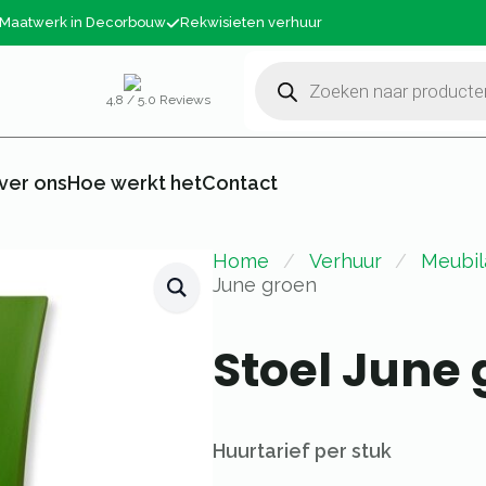
Maatwerk in Decorbouw
Rekwisieten verhuur
Producten
zoeken
4,8 / 5.0 Reviews
ver ons
Hoe werkt het
Contact
Home
Verhuur
Meubil
June groen
Stoel June
Huurtarief per stuk