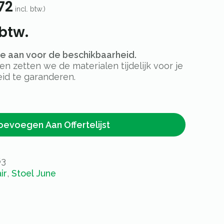
72
incl. btw.)
 btw.
rte aan voor de beschikbaarheid.
 zetten we de materialen tijdelijk voor je
id te garanderen.
oevoegen Aan Offertelijst
63
ir
,
Stoel June