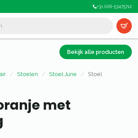
+31 (0)6-53475712
Bekijk alle producten
air
Stoelen
Stoel June
Stoel
oranje met
g