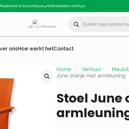
Maatwerk in Decorbouw
Rekwisieten verhuur
Producten
zoeken
4,8 / 5.0 Reviews
ver ons
Hoe werkt het
Contact
Home
Verhuur
Meubil
June oranje met armleuning
Stoel June 
armleunin