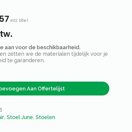
57
incl. btw.)
tw.
rte aan voor de beschikbaarheid.
 zetten we de materialen tijdelijk voor je
id te garanderen.
oevoegen Aan Offertelijst
8
ir
,
Stoel June
,
Stoelen