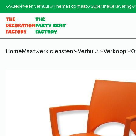
Alles‑in‑één verhuur
Thema’s op maat
Supersnelle levering
Home
Maatwerk diensten
Verhuur
Verkoop
O