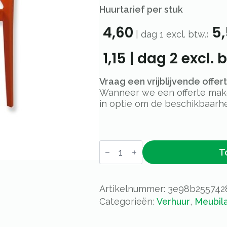
Huurtarief per stuk
4,60
5,
|
dag 1
excl. btw.
(
1,15
|
dag 2
excl. b
Vraag een vrijblijvende offe
Wanneer we een offerte maken
in optie om de beschikbaarhe
Stoel
T
June
oranje
met
armleuning
aantal
Artikelnummer:
3e98b255742
Categorieën:
Verhuur
,
Meubila