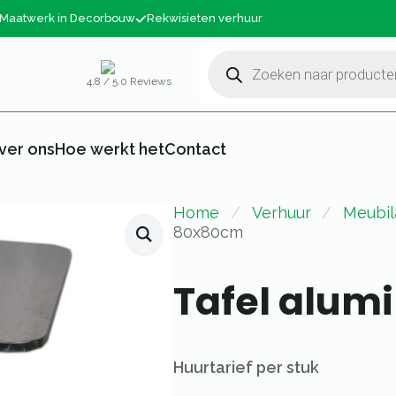
Maatwerk in Decorbouw
Rekwisieten verhuur
Producten
zoeken
4,8 / 5.0 Reviews
ver ons
Hoe werkt het
Contact
Home
Verhuur
Meubil
80x80cm
Tafel alu
Huurtarief per stuk