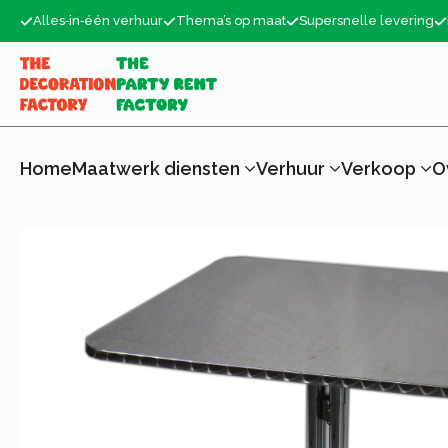
Alles‑in‑één verhuur
Thema’s op maat
Supersnelle levering
Home
Maatwerk diensten
Verhuur
Verkoop
O