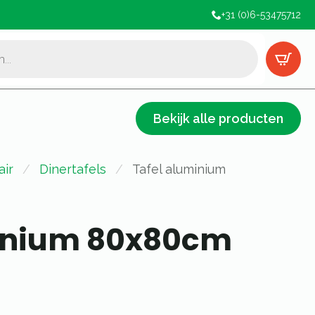
+31 (0)6-53475712
Bekijk alle producten
air
Dinertafels
Tafel aluminium
minium 80x80cm