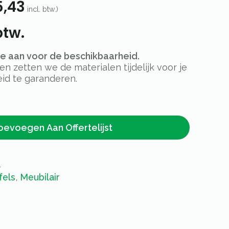
5,43
incl. btw.)
btw.
rte aan voor de beschikbaarheid.
 zetten we de materialen tijdelijk voor je
id te garanderen.
oevoegen Aan Offertelijst
4
fels
,
Meubilair