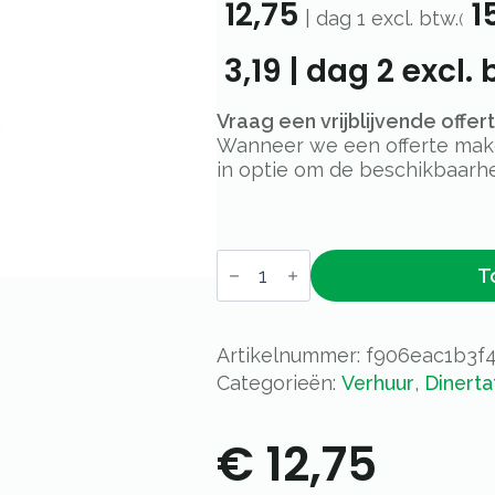
12,75
1
|
dag 1
excl. btw.
(
3,19
|
dag 2
excl. 
Vraag een vrijblijvende offe
Wanneer we een offerte maken
in optie om de beschikbaarhe
Tafel
T
aluminium
80x80cm
aantal
Artikelnummer:
f906eac1b3f
Categorieën:
Verhuur
,
Dinerta
€
12,75