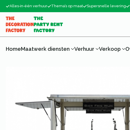
Alles‑in‑één verhuur
Thema’s op maat
Supersnelle levering
Home
Maatwerk diensten
Verhuur
Verkoop
O