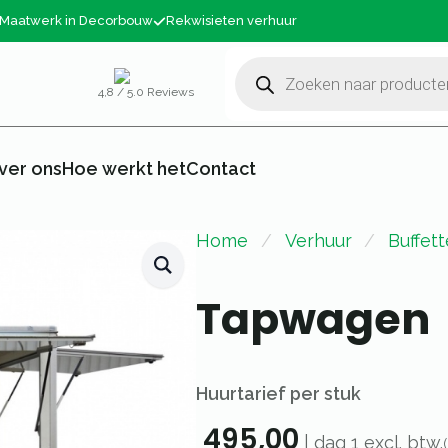
Maatwerk in Decorbouw
Rekwisieten verhuur
Producten
zoeken
4,8 / 5.0 Reviews
ver ons
Hoe werkt het
Contact
Home
Verhuur
Buffet
Tapwagen
Huurtarief per stuk
495,00
|
dag 1
excl. btw.
(