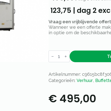
123,75
|
dag 2
excl
Vraag een vrijblijvende offe
Wanneer we een offerte maken
in optie om de beschikbaarhe
Tapwagen
T
aantal
Artikelnummer:
c9615bc8f30
Categorieën:
Verhuur
,
Buffett
€
495,00