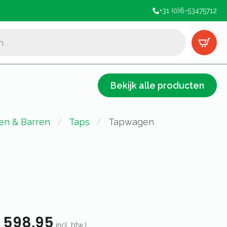
+31 (0)6-53475712
Bekijk alle producten
ten & Barren
Taps
Tapwagen
598,95
incl. btw.)