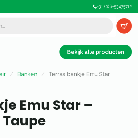
+31 (0)6-53475712
Bekijk alle producten
air
Banken
Terras bankje Emu Star
kje Emu Star –
 Taupe