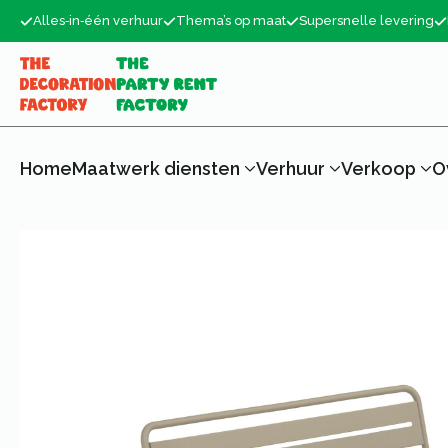
Alles‑in‑één verhuur
Thema’s op maat
Supersnelle levering
Home
Maatwerk diensten
Verhuur
Verkoop
O