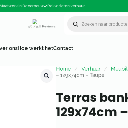
Maatwerk in Decorbouw
Rekwisieten verhuur
Producten
zoeken
4,8 / 5.0 Reviews
ver ons
Hoe werkt het
Contact
Home
Verhuur
Meubil
– 129x74cm – Taupe
Terras ban
129x74cm –