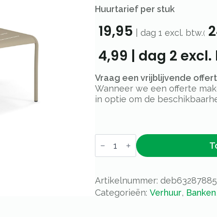
Huurtarief per stuk
19,95
2
|
dag 1
excl. btw.
(
4,99
|
dag 2
excl.
Vraag een vrijblijvende offe
Wanneer we een offerte maken
in optie om de beschikbaarhe
Terras
T
bankje
Emu
Star
-
129x74cm
Artikelnummer:
deb6328788
-
Categorieën:
Verhuur
,
Banken
Taupe
aantal