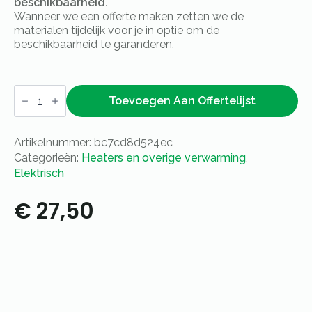
beschikbaarheid.
Wanneer we een offerte maken zetten we de
materialen tijdelijk voor je in optie om de
beschikbaarheid te garanderen.
Terrasheater
elektrisch
Toevoegen Aan Offertelijst
op
statief
-
Artikelnummer:
bc7cd8d524ec
1800W
aantal
Categorieën:
Heaters en overige verwarming
,
Elektrisch
€
27,50