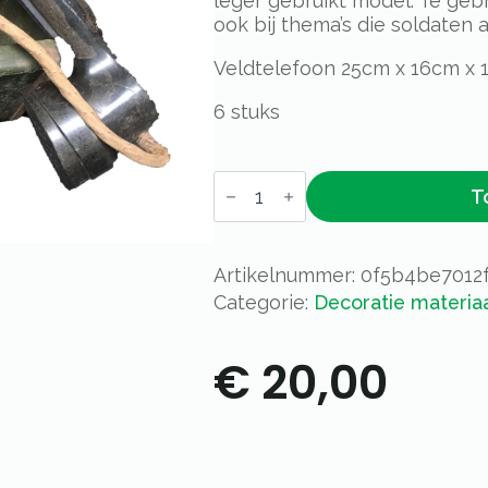
leger gebruikt model. Te gebr
ook bij thema’s die soldaten 
Veldtelefoon 25cm x 16cm x 
6 stuks
Veldtelefoon
T
25cm
x
16cm
x
12cm
Artikelnummer:
0f5b4be7012
aantal
Categorie:
Decoratie materia
€
20,00