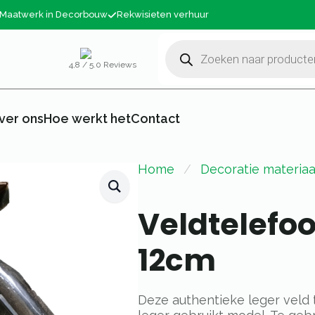
Maatwerk in Decorbouw
Rekwisieten verhuur
Producten
zoeken
4,8 / 5.0 Reviews
ver ons
Hoe werkt het
Contact
Home
Decoratie materiaa
Veldtelefo
12cm
Deze authentieke leger veld 