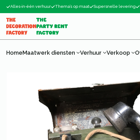
Alles‑in‑één verhuur
Thema’s op maat
Supersnelle levering
Home
Maatwerk diensten
Verhuur
Verkoop
O