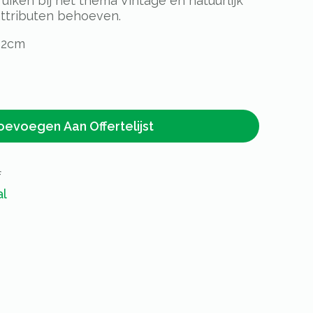
uiken bij het thema Vintage en natuurlijk
attributen behoeven.
12cm
oevoegen Aan Offertelijst
f
al