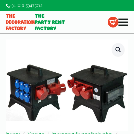
+31 (0)6-53475712
Home
Verhuur
Evenementbenodigdheden