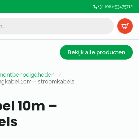
+31 (0)6-53475712
Bekijk alle producten
mentbenodigdheden
ngkabel 10m – stroomkabels
el 10m –
els