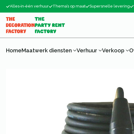
Alles‑in‑één verhuur
Thema’s op maat
Supersnelle levering
Home
Maatwerk diensten
Verhuur
Verkoop
O