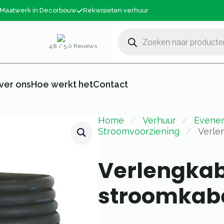
Maatwerk in Decorbouw
Rekwisieten verhuur
Producten
zoeken
4,8 / 5.0 Reviews
ver ons
Hoe werkt het
Contact
Home
Verhuur
Evene
Stroomvoorziening
Verle
Verlengkab
stroomkab