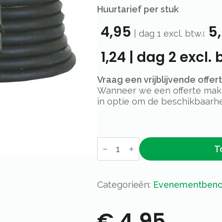
Huurtarief per stuk
4,95
5,
|
dag 1
excl. btw.
(
1,24
|
dag 2
excl. 
Vraag een vrijblijvende offe
Wanneer we een offerte maken
in optie om de beschikbaarhe
Verlengkabel
T
10m
-
stroomkabels
aantal
Categorieën:
Evenementbeno
€
4,95