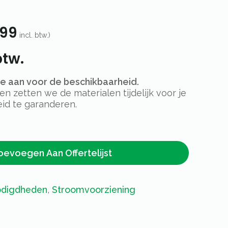
99
incl. btw.)
btw.
rte aan voor de beschikbaarheid.
 zetten we de materialen tijdelijk voor je
id te garanderen.
oevoegen Aan Offertelijst
digdheden
,
Stroomvoorziening