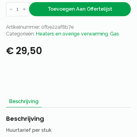
Verwarmer
gas
Toevoegen Aan Offertelijst
op
statief
aantal
Artikelnummer:
0fbe22af8b7e
Categorieën:
Heaters en overige verwarming
,
Gas
€
29,50
Beschrijving
Beschrijving
Huurtarief per stuk