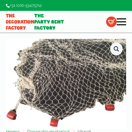
+31 (0)6-53475712
Home
Decoratie materiaal
Visnet