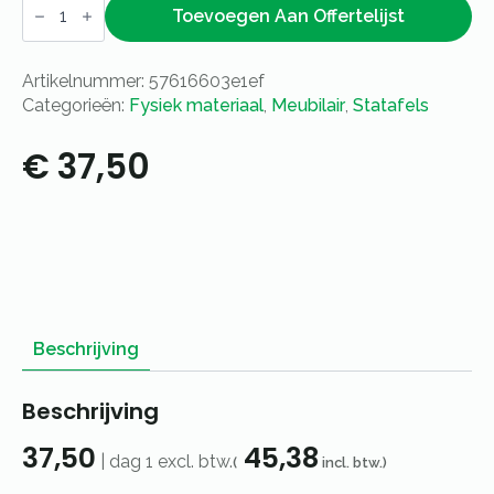
statafel
Toevoegen Aan Offertelijst
steigerhout
color
aantal
Artikelnummer:
57616603e1ef
Categorieën:
Fysiek materiaal
,
Meubilair
,
Statafels
€
37,50
Beschrijving
Beschrijving
37,50
45,38
|
dag 1
excl. btw.
(
incl. btw.)