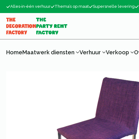
Alles‑in‑één verhuur
Thema’s op maat
Supersnelle levering
Home
Maatwerk diensten
Verhuur
Verkoop
O