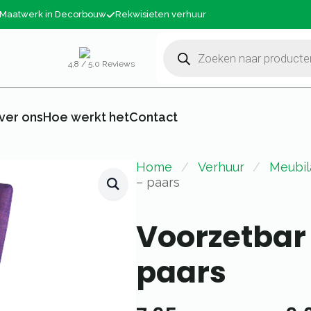
Maatwerk in Decorbouw
Rekwisieten verhuur
Producten
zoeken
4,8 / 5.0 Reviews
ver ons
Hoe werkt het
Contact
Home
Verhuur
Meubil
– paars
Voorzetbar
paars