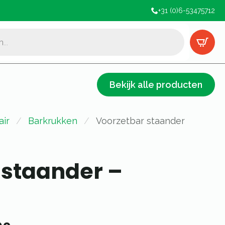
+31 (0)6-53475712
Bekijk alle producten
air
Barkrukken
Voorzetbar staander
 staander –