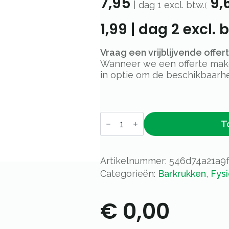
7,95
9,
|
dag 1
excl. btw.
(
1,99
|
dag 2
excl. b
Vraag een vrijblijvende offe
Wanneer we een offerte maken
in optie om de beschikbaarhe
Voorzetbar
T
staander
-
paars
aantal
Artikelnummer:
546d74a21a9
Categorieën:
Barkrukken
,
Fysi
€
0,00