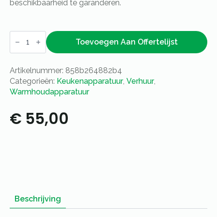
beschikbaarheid te garanderen.
Warmhoudplaat
met
Toevoegen Aan Offertelijst
warmhoudbrug
3/1GN
aantal
Artikelnummer:
858b264882b4
Categorieën:
Keukenapparatuur
,
Verhuur
,
Warmhoudapparatuur
€
55,00
Beschrijving