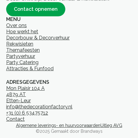
Contact opnemen
MENU
Over ons
Hoe werkt het
Decorbouw & Decorverhuur
Rekwisieten
Themafeesten
Partyverhuur
Party Catering
Attracties & Funfood
ADRESGEGEVENS
Mon Plaisir 104 A
4879 AT
Etten-Leur
info@thedecorationfactory.nl
+31 (0) 6 53475712
Contact
Algemene leverings- en huurvoorwaarden
Uitleg AVG
©2025 Gemaakt door Brandways