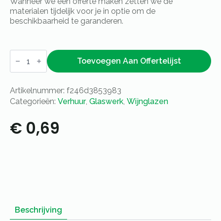
Wanneer we een offerte maken zetten we de
materialen tijdelijk voor je in optie om de
beschikbaarheid te garanderen.
Wijnglas
Imperiale
Toevoegen Aan Offertelijst
64cl
aantal
Artikelnummer:
f246d3853983
Categorieën:
Verhuur
,
Glaswerk
,
Wijnglazen
€
0,69
Beschrijving