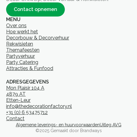
Contact opnemen
MENU
Over ons
Hoe werkt het
Decorbouw & Decorverhuur
Rekwisieten
Themafeesten
Partyverhuur
Party Catering
Attracties & Funfood
ADRESGEGEVENS
Mon Plaisir 104 A
4879 AT
Etten-Leur
info@thedecorationfactory.nl
+31 (0) 6 53475712
Contact
Algemene leverings- en huurvoorwaarden
Uitleg AVG
©2025 Gemaakt door Brandways