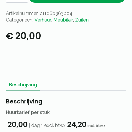
zwart
-
M
Artikelnummer:
c11d6b363b04
aantal
Categorieën:
Verhuur
,
Meubilair
,
Zuilen
€
20,00
Beschrijving
Beschrijving
Huurtarief per stuk
20,00
24,20
|
dag 1
excl. btw.
(
incl. btw.)