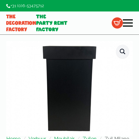
+31 (0)6-53475712
Home
Verhuur
Meubilair
Zuilen
Zuil Milano