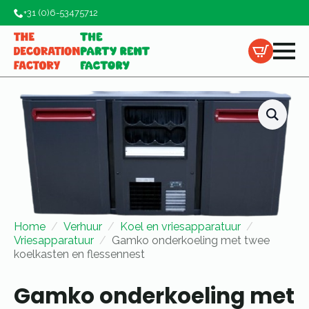
+31 (0)6-53475712
Home
Verhuur
Koel en vriesapparatuur
Vriesapparatuur
Gamko onderkoeling met twee
koelkasten en flessennest
Gamko onderkoeling met