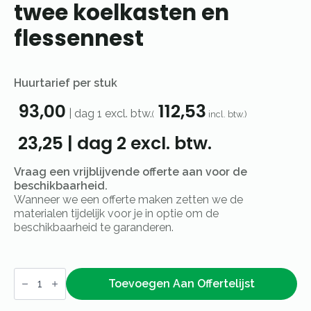
twee koelkasten en
flessennest
Huurtarief per stuk
93,00
112,53
|
dag 1
excl. btw.
(
incl. btw.)
23,25
|
dag 2
excl. btw.
Vraag een vrijblijvende offerte aan voor de
beschikbaarheid.
Wanneer we een offerte maken zetten we de
materialen tijdelijk voor je in optie om de
beschikbaarheid te garanderen.
Gamko
onderkoeling
Toevoegen Aan Offertelijst
met
twee