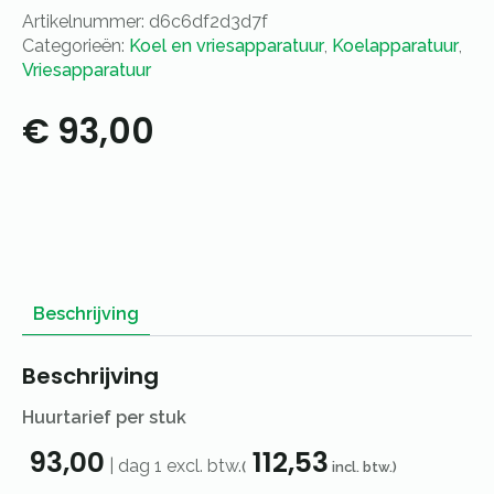
koelkasten
Artikelnummer:
d6c6df2d3d7f
en
flessennest
Categorieën:
Koel en vriesapparatuur
,
Koelapparatuur
,
aantal
Vriesapparatuur
€
93,00
Beschrijving
Beschrijving
Huurtarief per stuk
93,00
112,53
|
dag 1
excl. btw.
(
incl. btw.)